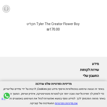
Tyler The Creator Flower Boy תקליט
₪170.00
מידע
שירות לקוחות
החשבון שלי
מדיניות הפרטיות שלנו עודכנה
באתר זה נעשה שימוש בטכנולוגיות איסוף מידע כגון Cookies, לרבות על ידי צדדים שלישיים,
כדי לספק לך חווית גלישה טובה יותר וכן למטרות סטטיסטיקה, איפיון ושיווק. המשך הגלישה
Cubica © כל הזכויות שמורות.
באתר מהווה הסכמתך לכך. למידע נוסף בנושא ואפשרות לנהל את השימוש באמצעים הללו,
ראו
אנו כאן בשבילך -
055-9511314
את מדיניות הפרטיות
המעודכנת של קוביקה.